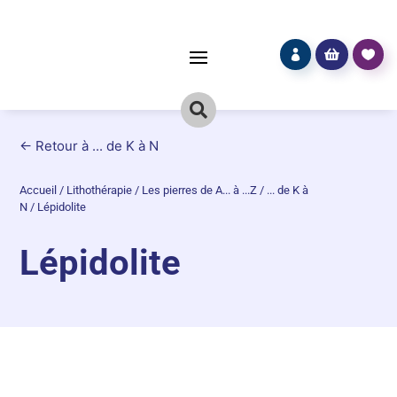




← Retour à ... de K à N
Accueil
/
Lithothérapie
/
Les pierres de A... à ...Z
/
... de K à
N
/
Lépidolite
Lépidolite