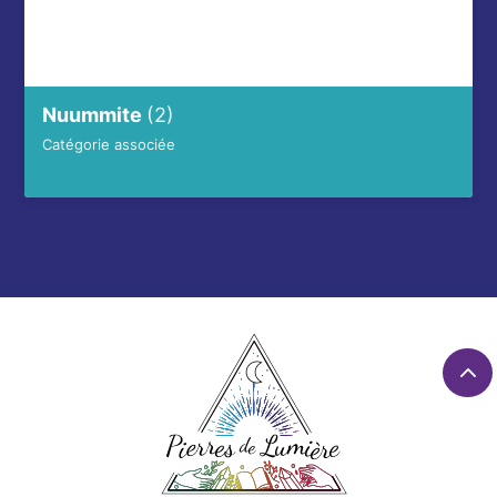
Nuummite
(2)
Catégorie associée