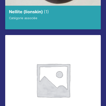
Nellite (lionskin)
(1)
Catégorie associée