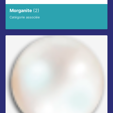
Morganite
(2)
Catégorie associée