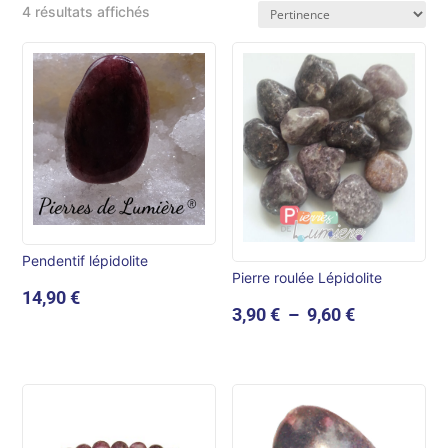
4 résultats affichés
Pendentif lépidolite
Pierre roulée Lépidolite
14,90
€
Plage
3,90
€
–
9,60
€
de
prix :
3,90 €
à
9,60 €