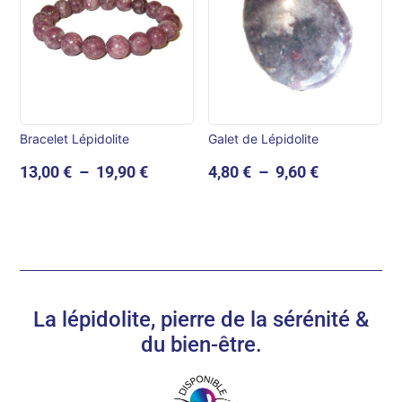
Bracelet Lépidolite
Galet de Lépidolite
Plage
Plage
13,00
€
–
19,90
€
4,80
€
–
9,60
€
de
de
prix :
prix :
13,00 €
4,80 €
à
à
19,90 €
9,60 €
La lépidolite, pierre de la sérénité &
du bien-être.