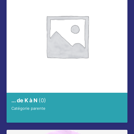
... de K à N
(0)
Catégorie parente