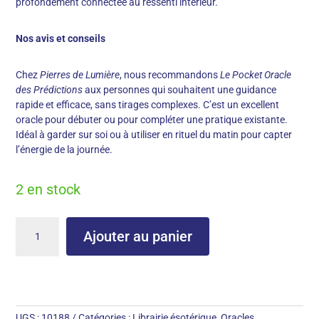
profondément connectée au ressenti intérieur.
Nos avis et conseils
Chez
Pierres de Lumière
, nous recommandons
Le Pocket Oracle
des Prédictions
aux personnes qui souhaitent une guidance
rapide et efficace, sans tirages complexes. C’est un excellent
oracle pour débuter ou pour compléter une pratique existante.
Idéal à garder sur soi ou à utiliser en rituel du matin pour capter
l’énergie de la journée.
2 en stock
quantité
Ajouter au panier
de
Le
Pocket
Oracle
des
Prédictions
UGS :
10188
Catégories :
Librairie ésotérique
,
Oracles