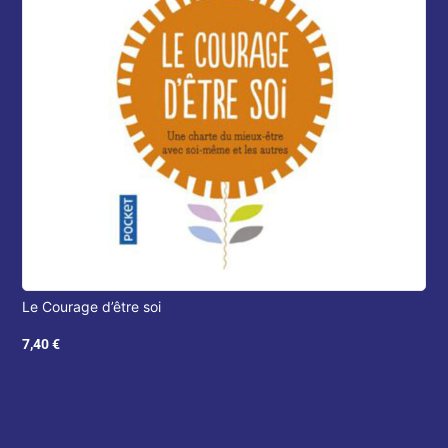
Le Courage d’être soi
7,40
€